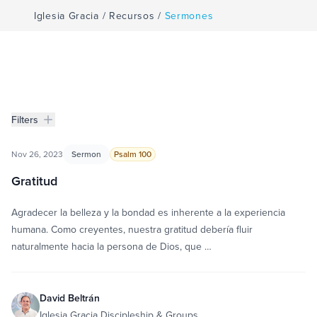
Iglesia Gracia
/
Recursos
/
Sermones
Filters
Sermones
Filters
Nov 26, 2023
Sermon
Psalm 100
Gratitud
Agradecer la belleza y la bondad es inherente a la experiencia
humana. Como creyentes, nuestra gratitud debería fluir
naturalmente hacia la persona de Dios, que …
David Beltrán
Iglesia Gracia Discipleship & Groups