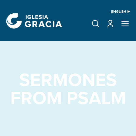
ENGLISH
SERMONES
FROM PSALM