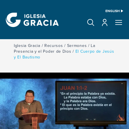
ENGLISH
Iglesia Gracia
/
Recursos
/
Sermones
/
La
Presencia y el Poder de Dios
/
El Cuerpo de Jesús
y El Bautismo