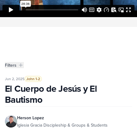
Filters
Filters
El Cuerpo de Jesús y El Bautismo
Jun 2, 2025
John 1-2
El Cuerpo de Jesús y El
Bautismo
Herson Lopez
Iglesia Gracia Discipleship & Groups & Students