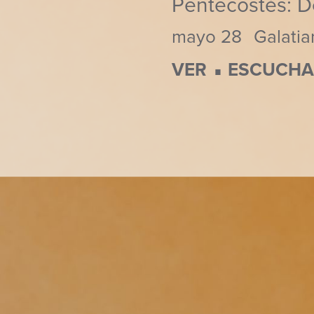
Pentecostés: D
mayo 28
Galatia
⋅
VER
ESCUCH