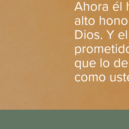
Ahora él 
alto hono
Dios. Y e
prometido
que lo de
como uste