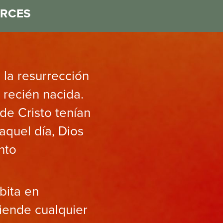
RCES
 la resurrección
 recién nacida.
de Cristo tenían
aquel día, Dios
nto
bita en
iende cualquier