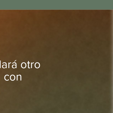
dará otro
á con