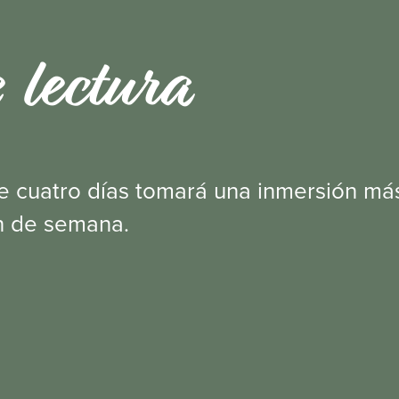
 lectura
e cuatro días tomará una inmersión má
n de semana.