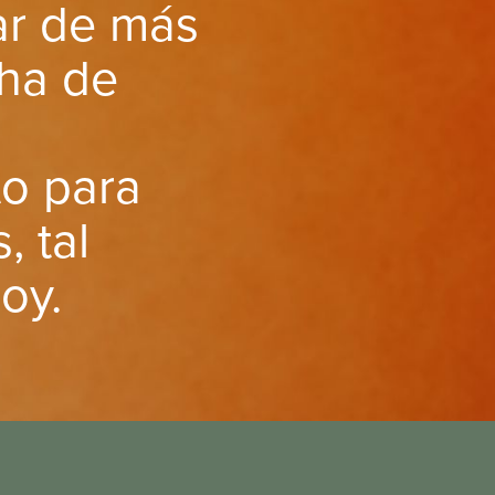
gar de más
cha de
to para
, tal
oy.