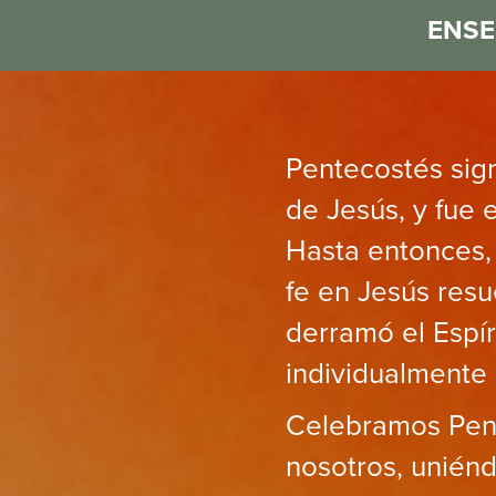
ENS
Pentecostés sign
de Jesús, y fue e
Hasta entonces, 
fe en Jesús resu
derramó el Espír
individualmente 
Celebramos Pent
nosotros, unién