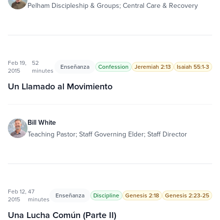
Pelham Discipleship & Groups; Central Care & Recovery
Feb 19,
52
Enseñanza
Confession
Jeremiah 2:13
Isaiah 55:1-3
2015
minutes
Un Llamado al Movimiento
Bill White
Teaching Pastor; Staff Governing Elder; Staff Director
Feb 12,
47
Enseñanza
Discipline
Genesis 2:18
Genesis 2:23-25
2015
minutes
Una Lucha Común (Parte II)