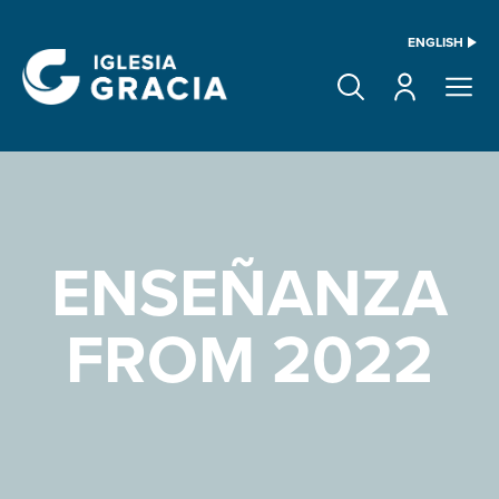
ENGLISH
ENSEÑANZA
FROM 2022