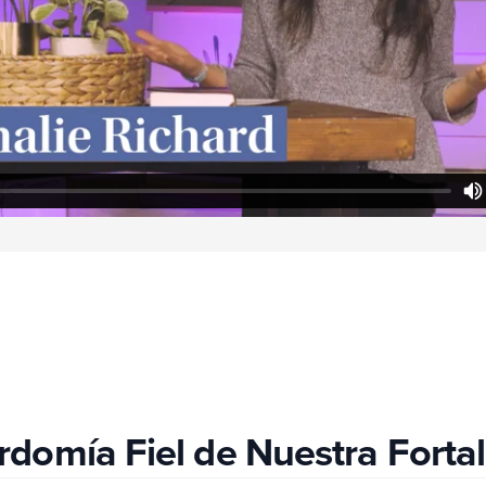
de Nuestra Fortaleza | Energía
domía Fiel de Nuestra Fortal