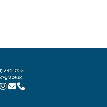
4) 284-0122
o@grace.sc