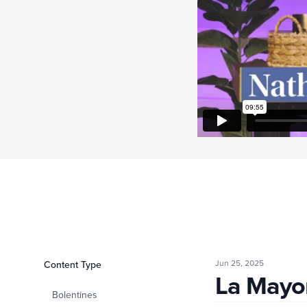
Jun 25, 2025
Filters
Content Type
La Mayordomía Fiel 
La Mayor
Bolentines