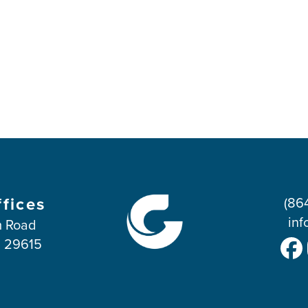
ffices
(86
inf
 Road
C 29615