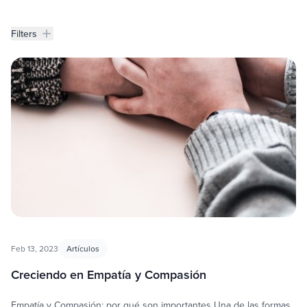
Filters
Filters
Bolentines
Feb 13, 2023
Artículos
Creciendo en Empatía y Compasión
Empatía y Compasión: por qué son importantes Una de las formas